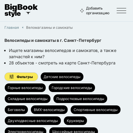
BigBook
Добавить
style
организацию
Главная
Веломагазины и самокаты
Велосипеды и самокаты
в г.
Санкт-Петербург
Ищете магазины велосипедов и самокатов, а также
запчастей к ним?
28
объектов
- смотреть на карте
Санкт-Петербурга
Фильтры
Детские велосипеды
Горные велосипеды
Городские велосипеды
Складные велосипеды
Подростковые велосипеды
Беговелы
BMX-велосипеды
Спортивные велосипеды
Двухподвесные велосипеды
Круизеры
Электровелосипеды
Шоссейные велосипеды