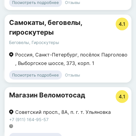
Отзывы
Посмотреть подробнее
Самокаты, беговелы,
4.1
гироскутеры
Беговелы
,
Гироскутеры
Россия
,
Санкт-Петербург
,
посёлок Парголово
,
Выборгское шоссе
,
373
,
корп. 1
Отзывы
Посмотреть подробнее
Магазин Веломотосад
4.1
Советский просп.
,
8А
,
п. г. т. Ульяновка
+7 (911) 164-95-57