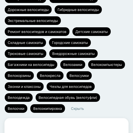
Дорожные велосипеды
Гибридные велосипеды
Экстремальные велосипеды
Ремонт велосипедов и самокатов
Детские самокаты
Складные самокаты
Городские самокаты
Трюковые самокаты
Внедорожные самокаты
Багажники на велосипеды
Велозамки
Велокомпьютеры
Велокорзины
Велокресла
Велосумки
Звонки и клаксоны
Чехлы для велосипедов
Велоодежда
Велосипедная обувь (велотуфли)
Велоочки
Велоэкипировка
Скрыть