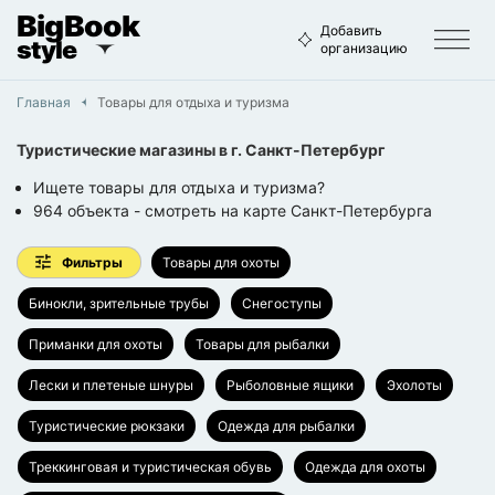
BigBook
Добавить
style
организацию
Главная
Товары для отдыха и туризма
Туристические магазины
в г.
Санкт-Петербург
Ищете товары для отдыха и туризма?
964
объекта
- смотреть на карте
Санкт-Петербурга
Фильтры
Товары для охоты
Бинокли, зрительные трубы
Снегоступы
Приманки для охоты
Товары для рыбалки
Лески и плетеные шнуры
Рыболовные ящики
Эхолоты
Туристические рюкзаки
Одежда для рыбалки
Треккинговая и туристическая обувь
Одежда для охоты