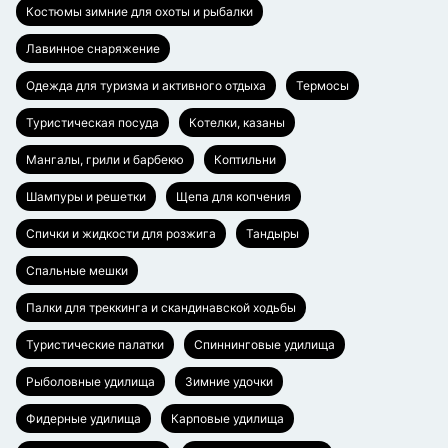
Костюмы зимние для охоты и рыбалки
Лавинное снаряжение
Одежда для туризма и активного отдыха
Термосы
Туристическая посуда
Котелки, казаны
Мангалы, грили и барбекю
Коптильни
Шампуры и решетки
Щепа для копчения
Спички и жидкости для розжига
Тандыры
Спальные мешки
Палки для треккинга и скандинавской ходьбы
Туристические палатки
Спиннинговые удилища
Рыболовные удилища
Зимние удочки
Фидерные удилища
Карповые удилища