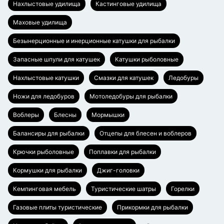
Нахлыстовые удилища
Кастинговые удилища
Маховые удилища
Безынерционные и инерционные катушки для рыбалки
Запасные шпули для катушек
Катушки рыболовные
Нахлыстовые катушки
Смазки для катушек
Ледобуры
Ножи для ледобуров
Мотоледобуры для рыбалки
Воблеры
Блесны
Мормышки
Балансиры для рыбалки
Отцепы для блесен и воблеров
Крючки рыболовные
Поплавки для рыбалки
Кормушки для рыбалки
Джиг-головки
Кемпинговая мебель
Туристические шатры
Горелки
Газовые плиты туристические
Прикормки для рыбалки